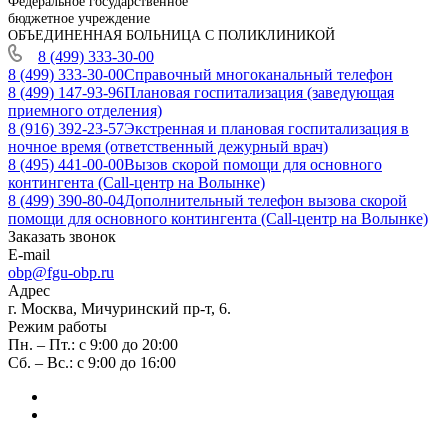
Федеральное государственное
бюджетное учреждение
ОБЪЕДИНЕННАЯ БОЛЬНИЦА С ПОЛИКЛИНИКОЙ
8 (499) 333-30-00
8 (499) 333-30-00
Справочный многоканальный телефон
8 (499) 147-93-96
Плановая госпитализация (заведующая
приемного отделения)
8 (916) 392-23-57
Экстренная и плановая госпитализация в
ночное время (ответственный дежурный врач)
8 (495) 441-00-00
Вызов скорой помощи для основного
контингента (Call-центр на Волынке)
8 (499) 390-80-04
Дополнительный телефон вызова скорой
помощи для основного контингента (Call-центр на Волынке)
Заказать звонок
E-mail
obp@fgu-obp.ru
Адрес
г. Москва, Мичуринский пр-т, 6.
Режим работы
Пн. – Пт.: с 9:00 до 20:00
Сб. – Вс.: с 9:00 до 16:00