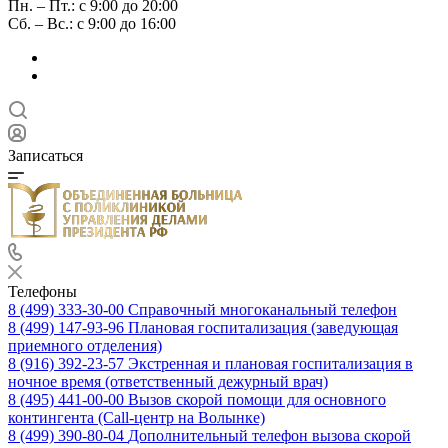
Пн. – Пт.: с 9:00 до 20:00
Сб. – Вс.: с 9:00 до 16:00
Записаться
Телефоны
8 (499) 333-30-00
Справочный многоканальный телефон
8 (499) 147-93-96
Плановая госпитализация (заведующая
приемного отделения)
8 (916) 392-23-57
Экстренная и плановая госпитализация в
ночное время (ответственный дежурный врач)
8 (495) 441-00-00
Вызов скорой помощи для основного
контингента (Call-центр на Волынке)
8 (499) 390-80-04
Дополнительный телефон вызова скорой