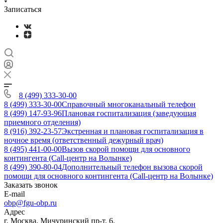
Записаться
8 (499) 333-30-00
8 (499) 333-30-00
Справочный многоканальный телефон
8 (499) 147-93-96
Плановая госпитализация (заведующая
приемного отделения)
8 (916) 392-23-57
Экстренная и плановая госпитализация в
ночное время (ответственный дежурный врач)
8 (495) 441-00-00
Вызов скорой помощи для основного
контингента (Call-центр на Волынке)
8 (499) 390-80-04
Дополнительный телефон вызова скорой
помощи для основного контингента (Call-центр на Волынке)
Заказать звонок
E-mail
obp@fgu-obp.ru
Адрес
г. Москва, Мичуринский пр-т, 6.