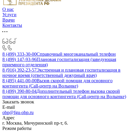
О нас
Услуги
Врачи
Контакты
8 (499) 333-30-00
Справочный многоканальный телефон
8 (499) 147-93-96
Плановая госпитализация (заведующая
приемного отделения)
8 (916) 392-23-57
Экстренная и плановая госпитализация в
ночное время (ответственный дежурный врач)
8 (495) 441-00-00
Вызов скорой помощи для основного
контингента (Call-центр на Волынке)
8 (499) 390-80-04
Дополнительный телефон вызова скорой
помощи для основного контингента (Call-центр на Волынке)
Заказать звонок
E-mail
obp@fgu-obp.ru
Адрес
г. Москва, Мичуринский пр-т, 6.
Режим работы