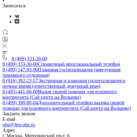
Записаться
8 (499) 333-30-00
8 (499) 333-30-00
Справочный многоканальный телефон
8 (499) 147-93-96
Плановая госпитализация (заведующая
приемного отделения)
8 (916) 392-23-57
Экстренная и плановая госпитализация в
ночное время (ответственный дежурный врач)
8 (495) 441-00-00
Вызов скорой помощи для основного
контингента (Call-центр на Волынке)
8 (499) 390-80-04
Дополнительный телефон вызова скорой
помощи для основного контингента (Call-центр на Волынке)
Заказать звонок
E-mail
obp@fgu-obp.ru
Адрес
г. Москва, Мичуринский пр-т, 6.