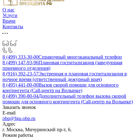
О нас
Услуги
Врачи
Контакты
8 (499) 333-30-00
Справочный многоканальный телефон
8 (499) 147-93-96
Плановая госпитализация (заведующая
приемного отделения)
8 (916) 392-23-57
Экстренная и плановая госпитализация в
ночное время (ответственный дежурный врач)
8 (495) 441-00-00
Вызов скорой помощи для основного
контингента (Call-центр на Волынке)
8 (499) 390-80-04
Дополнительный телефон вызова скорой
помощи для основного контингента (Call-центр на Волынке)
Заказать звонок
E-mail
obp@fgu-obp.ru
Адрес
г. Москва, Мичуринский пр-т, 6.
Режим работы