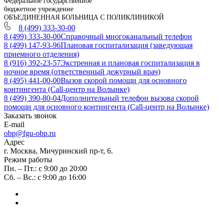
Федеральное государственное
бюджетное учреждение
ОБЪЕДИНЕННАЯ БОЛЬНИЦА С ПОЛИКЛИНИКОЙ
8 (499) 333-30-00
8 (499) 333-30-00
Справочный многоканальный телефон
8 (499) 147-93-96
Плановая госпитализация (заведующая
приемного отделения)
8 (916) 392-23-57
Экстренная и плановая госпитализация в
ночное время (ответственный дежурный врач)
8 (495) 441-00-00
Вызов скорой помощи для основного
контингента (Call-центр на Волынке)
8 (499) 390-80-04
Дополнительный телефон вызова скорой
помощи для основного контингента (Call-центр на Волынке)
Заказать звонок
E-mail
obp@fgu-obp.ru
Адрес
г. Москва, Мичуринский пр-т, 6.
Режим работы
Пн. – Пт.: с 9:00 до 20:00
Сб. – Вс.: с 9:00 до 16:00