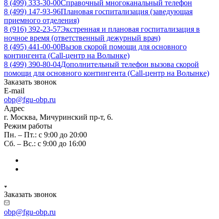
8 (499) 333-30-00
Справочный многоканальный телефон
8 (499) 147-93-96
Плановая госпитализация (заведующая
приемного отделения)
8 (916) 392-23-57
Экстренная и плановая госпитализация в
ночное время (ответственный дежурный врач)
8 (495) 441-00-00
Вызов скорой помощи для основного
контингента (Call-центр на Волынке)
8 (499) 390-80-04
Дополнительный телефон вызова скорой
помощи для основного контингента (Call-центр на Волынке)
Заказать звонок
E-mail
obp@fgu-obp.ru
Адрес
г. Москва, Мичуринский пр-т, 6.
Режим работы
Пн. – Пт.: с 9:00 до 20:00
Сб. – Вс.: с 9:00 до 16:00
Заказать звонок
obp@fgu-obp.ru