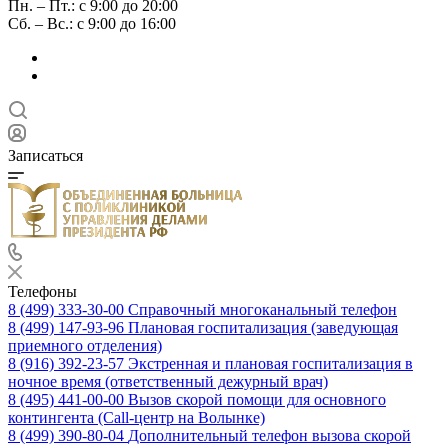
Пн. – Пт.: с 9:00 до 20:00
Сб. – Вс.: с 9:00 до 16:00
Записаться
Телефоны
8 (499) 333-30-00
Справочный многоканальный телефон
8 (499) 147-93-96
Плановая госпитализация (заведующая
приемного отделения)
8 (916) 392-23-57
Экстренная и плановая госпитализация в
ночное время (ответственный дежурный врач)
8 (495) 441-00-00
Вызов скорой помощи для основного
контингента (Call-центр на Волынке)
8 (499) 390-80-04
Дополнительный телефон вызова скорой