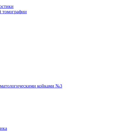
остики
й томографии
евматологическими койками №3
тика