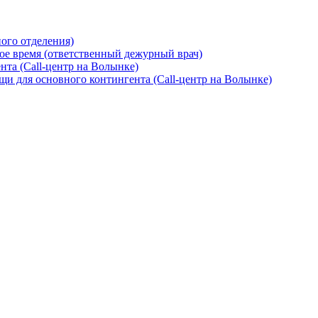
ого отделения)
ое время (ответственный дежурный врач)
та (Call-центр на Волынке)
и для основного контингента (Call-центр на Волынке)