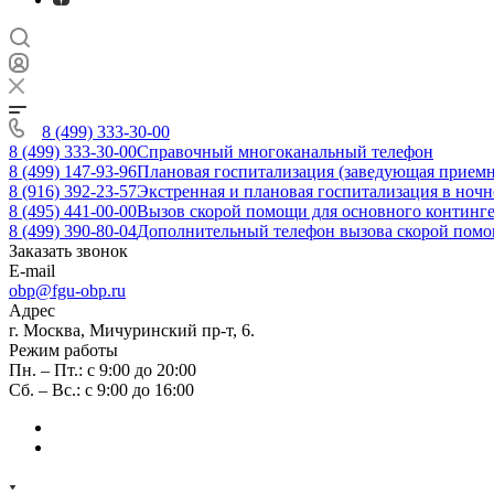
8 (499) 333-30-00
8 (499) 333-30-00
Справочный многоканальный телефон
8 (499) 147-93-96
Плановая госпитализация (заведующая приемн
8 (916) 392-23-57
Экстренная и плановая госпитализация в ночн
8 (495) 441-00-00
Вызов скорой помощи для основного континген
8 (499) 390-80-04
Дополнительный телефон вызова скорой помощ
Заказать звонок
E-mail
obp@fgu-obp.ru
Адрес
г. Москва, Мичуринский пр-т, 6.
Режим работы
Пн. – Пт.: с 9:00 до 20:00
Сб. – Вс.: с 9:00 до 16:00