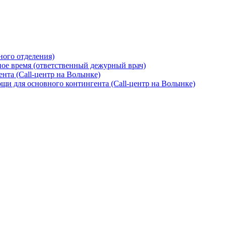
ного отделения)
ное время (ответственный дежурный врач)
нта (Call-центр на Волынке)
и для основного контингента (Call-центр на Волынке)