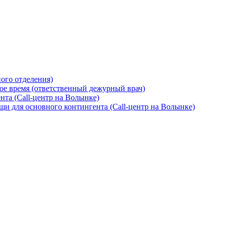
ого отделения)
ое время (ответственный дежурный врач)
та (Call-центр на Волынке)
и для основного контингента (Call-центр на Волынке)