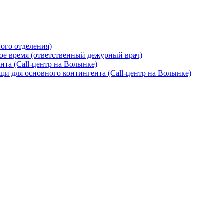
ого отделения)
ое время (ответственный дежурный врач)
та (Call-центр на Волынке)
и для основного контингента (Call-центр на Волынке)