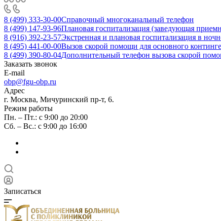
8 (499) 333-30-00
Справочный многоканальный телефон
8 (499) 147-93-96
Плановая госпитализация (заведующая приемн
8 (916) 392-23-57
Экстренная и плановая госпитализация в ночн
8 (495) 441-00-00
Вызов скорой помощи для основного континген
8 (499) 390-80-04
Дополнительный телефон вызова скорой помощ
Заказать звонок
E-mail
obp@fgu-obp.ru
Адрес
г. Москва, Мичуринский пр-т, 6.
Режим работы
Пн. – Пт.: с 9:00 до 20:00
Сб. – Вс.: с 9:00 до 16:00
Записаться