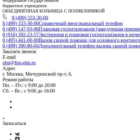
Федеральное государственное
бюджетное учреждение
ОБЪЕДИНЕННАЯ БОЛЬНИЦА С ПОЛИКЛИНИКОЙ
8 (499) 333-30-00
8 (499) 333-30-00
Справочный многоканальный телефон
8 (499) 147-93-96
Плановая госпитализация (заведующая приемн
8 (916) 392-23-57
Экстренная и плановая госпитализация в ночн
8 (495) 441-00-00
Вызов скорой помощи для основного континген
8 (499) 390-80-04
Дополнительный телефон вызова скорой помощ
Заказать звонок
E-mail
obp@fgu-obp.ru
Адрес
г. Москва, Мичуринский пр-т, 6.
Режим работы
Пн. – Пт.: с 9:00 до 20:00
Сб. – Вс.: с 9:00 до 16:00
Записаться