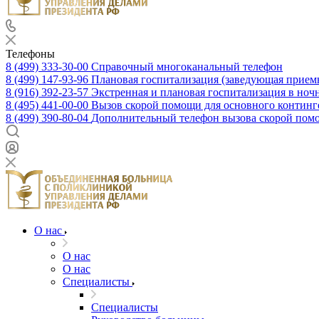
Телефоны
8 (499) 333-30-00
Справочный многоканальный телефон
8 (499) 147-93-96
Плановая госпитализация (заведующая прием
8 (916) 392-23-57
Экстренная и плановая госпитализация в ноч
8 (495) 441-00-00
Вызов скорой помощи для основного континге
8 (499) 390-80-04
Дополнительный телефон вызова скорой помощ
О нас
О нас
О нас
Специалисты
Специалисты