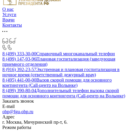
О нас
Услуги
Врачи
Контакты
8 (499) 333-30-00
Справочный многоканальный телефон
8 (499) 147-93-96
Плановая госпитализация (заведующая
приемного отделения)
8 (916) 392-23-57
Экстренная и плановая госпитализация в
ночное время (ответственный дежурный врач)
8 (495) 441-00-00
Вызов скорой помощи для основного
контингента (Call-центр на Волынке)
8 (499) 390-80-04
Дополнительный телефон вызова скорой
помощи для основного контингента (Call-центр на Волынке)
Заказать звонок
E-mail
obp@fgu-obp.ru
Адрес
г. Москва, Мичуринский пр-т, 6.
Режим работы