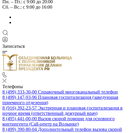
Пн. – Пт.: с 9:00 до 20:00
Сб. – Вс.: с 9:00 до 16:00
Записаться
Телефоны
8 (499) 333-30-00
Справочный многоканальный телефон
8 (499) 147-93-96
Плановая госпитализация (заведующая
приемного отделения)
8 (916) 392-23-57
Экстренная и плановая госпитализация в
ночное время (ответственный дежурный врач)
8 (495) 441-00-00
Вызов скорой помощи для основного
контингента (Call-центр на Волынке)
8 (499) 390-80-04
Дополнительный телефон вызова скорой