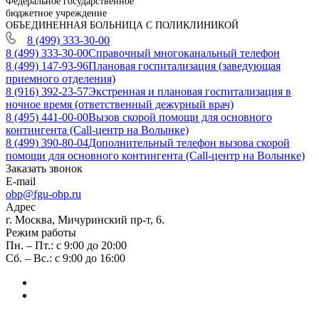
Федеральное государственное
бюджетное учреждение
ОБЪЕДИНЕННАЯ БОЛЬНИЦА С ПОЛИКЛИНИКОЙ
8 (499) 333-30-00
8 (499) 333-30-00
Справочный многоканальный телефон
8 (499) 147-93-96
Плановая госпитализация (заведующая
приемного отделения)
8 (916) 392-23-57
Экстренная и плановая госпитализация в
ночное время (ответственный дежурный врач)
8 (495) 441-00-00
Вызов скорой помощи для основного
контингента (Call-центр на Волынке)
8 (499) 390-80-04
Дополнительный телефон вызова скорой
помощи для основного контингента (Call-центр на Волынке)
Заказать звонок
E-mail
obp@fgu-obp.ru
Адрес
г. Москва, Мичуринский пр-т, 6.
Режим работы
Пн. – Пт.: с 9:00 до 20:00
Сб. – Вс.: с 9:00 до 16:00