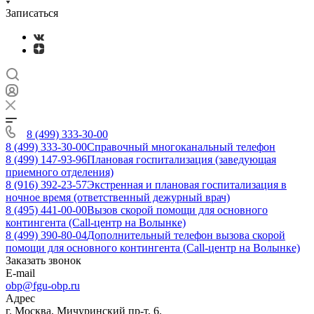
Записаться
8 (499) 333-30-00
8 (499) 333-30-00
Справочный многоканальный телефон
8 (499) 147-93-96
Плановая госпитализация (заведующая
приемного отделения)
8 (916) 392-23-57
Экстренная и плановая госпитализация в
ночное время (ответственный дежурный врач)
8 (495) 441-00-00
Вызов скорой помощи для основного
контингента (Call-центр на Волынке)
8 (499) 390-80-04
Дополнительный телефон вызова скорой
помощи для основного контингента (Call-центр на Волынке)
Заказать звонок
E-mail
obp@fgu-obp.ru
Адрес
г. Москва, Мичуринский пр-т, 6.