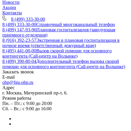
Новости
Акции
Контакты
8 (499) 333-30-00
8 (499) 333-30-00
Справочный многоканальный телефон
8 (499) 147-93-96
Плановая госпитализация (заведующая
приемного отделения)
8 (916) 392-23-57
Экстренная и плановая госпитализация в
ночное время (ответственный дежурный врач)
8 (495) 441-00-00
Вызов скорой помощи для основного
контингента (Call-центр на Волынке)
8 (499) 390-80-04
Дополнительный телефон вызова скорой
помощи для основного контингента (Call-центр на Волынке)
Заказать звонок
E-mail
obp@fgu-obp.ru
Адрес
г. Москва, Мичуринский пр-т, 6.
Режим работы
Пн. – Пт.: с 9:00 до 20:00
Сб. – Вс.: с 9:00 до 16:00