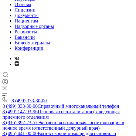
Отзывы
Лицензии
Документы
Пациентам
Надзорные органы
Реквизиты
Вакансии
Видеоматериалы
Конференции
8 (499) 333-30-00
8 (499) 333-30-00
Справочный многоканальный телефон
8 (499) 147-93-96
Плановая госпитализация (заведующая
приемного отделения)
8 (916) 392-23-57
Экстренная и плановая госпитализация в
ночное время (ответственный дежурный врач)
8 (495) 441-00-00
Вызов скорой помощи для основного