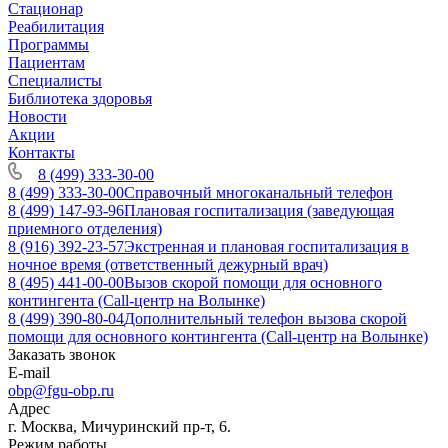
Стационар
Реабилитация
Программы
Пациентам
Специалисты
Библиотека здоровья
Новости
Акции
Контакты
8 (499) 333-30-00
8 (499) 333-30-00
Справочный многоканальный телефон
8 (499) 147-93-96
Плановая госпитализация (заведующая
приемного отделения)
8 (916) 392-23-57
Экстренная и плановая госпитализация в
ночное время (ответственный дежурный врач)
8 (495) 441-00-00
Вызов скорой помощи для основного
контингента (Call-центр на Волынке)
8 (499) 390-80-04
Дополнительный телефон вызова скорой
помощи для основного контингента (Call-центр на Волынке)
Заказать звонок
E-mail
obp@fgu-obp.ru
Адрес
г. Москва, Мичуринский пр-т, 6.
Режим работы