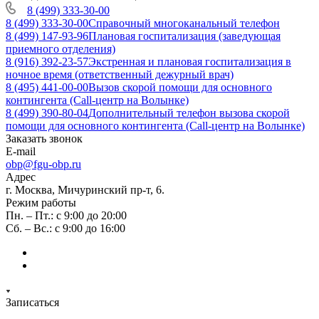
8 (499) 333-30-00
8 (499) 333-30-00
Справочный многоканальный телефон
8 (499) 147-93-96
Плановая госпитализация (заведующая
приемного отделения)
8 (916) 392-23-57
Экстренная и плановая госпитализация в
ночное время (ответственный дежурный врач)
8 (495) 441-00-00
Вызов скорой помощи для основного
контингента (Call-центр на Волынке)
8 (499) 390-80-04
Дополнительный телефон вызова скорой
помощи для основного контингента (Call-центр на Волынке)
Заказать звонок
E-mail
obp@fgu-obp.ru
Адрес
г. Москва, Мичуринский пр-т, 6.
Режим работы
Пн. – Пт.: с 9:00 до 20:00
Сб. – Вс.: с 9:00 до 16:00
Записаться