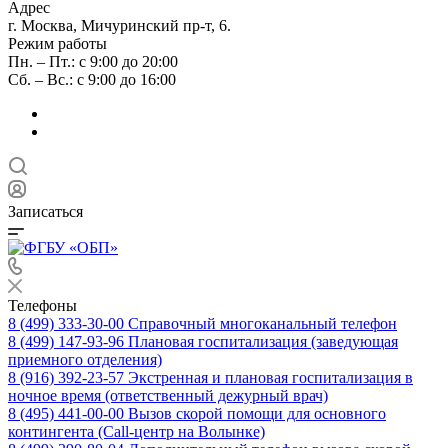
Адрес
г. Москва, Мичуринский пр-т, 6.
Режим работы
Пн. – Пт.: с 9:00 до 20:00
Сб. – Вс.: с 9:00 до 16:00
Записаться
Телефоны
8 (499) 333-30-00
Справочный многоканальный телефон
8 (499) 147-93-96
Плановая госпитализация (заведующая
приемного отделения)
8 (916) 392-23-57
Экстренная и плановая госпитализация в
ночное время (ответственный дежурный врач)
8 (495) 441-00-00
Вызов скорой помощи для основного
контингента (Call-центр на Волынке)