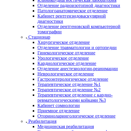
Клинико-диагностическая лаборатория
Отделение радиоизотопной диагностики
Патологоанатомическое отделение
Кабинет рентгенэндоваскулярной
диагностики
Отделение рентгеновской компьютерной
томографии
Стационар
Хирургическое отделение
Отделение травматологии и ортопедии
Гинекологическое отделение
Урологическое отделение
Кардиологическое отделение
Отделение анестезиологии-реанимации
Неврологическое отделение
Гастроэнтерологическое отделение
Терапевтическое отделение №1
Терапевтическое отделение №2
Терапевтическое отделение с кардио-
ревматологическими койками №3
Кабинет сомнологии
Приемное отделение
Оториноларингологическое отделение
Реабилитация
Медицинская реабилитация