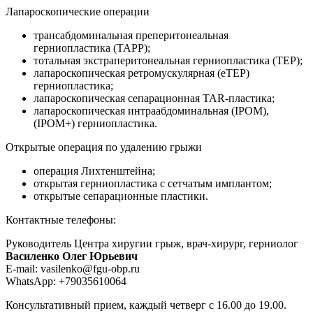
Лапароскопические операции
трансабдоминальная преперитонеальная
герниопластика (ТАРР);
тотальная экстраперитонеальная герниопластика (ТЕР);
лапароскопическая ретромускулярная (eTEP)
герниопластика;
лапароскопическая сепарационная TAR-пластика;
лапароскопическая интраабдоминальная (IPOM),
(IPOM+) герниопластика.
Открытые операция по удалению грыжи
операция Лихтенштейна;
открытая герниопластика с сетчатым имплантом;
открытые сепарационные пластики.
Контактные телефоны:
Руководитель Центра хиругии грыж, врач-хирург, герниолог
Василенко Олег Юрьевич
E-mail: vasilenko@fgu-obp.ru
WhatsApp: +79035610064
Консультативный прием, каждый четверг с 16.00 до 19.00.