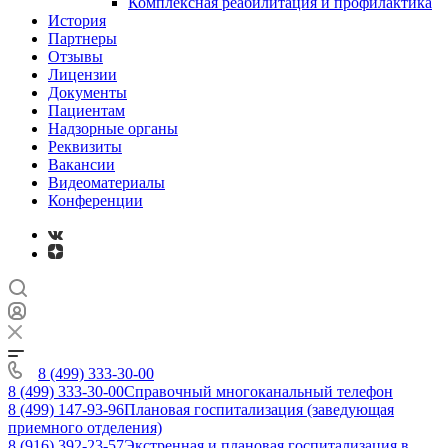
Комплексная реабилитация и профилактика
История
Партнеры
Отзывы
Лицензии
Документы
Пациентам
Надзорные органы
Реквизиты
Вакансии
Видеоматериалы
Конференции
8 (499) 333-30-00
8 (499) 333-30-00
Справочный многоканальный телефон
8 (499) 147-93-96
Плановая госпитализация (заведующая
приемного отделения)
8 (916) 392-23-57
Экстренная и плановая госпитализация в