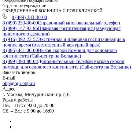
Федеральное государственное
бюджетное учреждение
ОБЪЕДИНЕННАЯ БОЛЬНИЦА С ПОЛИКЛИНИКОЙ
8 (499) 333-30-00
8 (499) 333-30-00
Справочный многоканальный телефон
8 (499) 147-93-96
Плановая госпитализация (заведующая
приемного отделения)
8 (916) 392-23-57
Экстренная и плановая госпитализация в
ночное время (ответственный дежурный врач)
8 (495) 441-00-00
Вызов скорой помощи для основного
контингента (Call-центр на Волынке)
8 (499) 390-80-04
Дополнительный телефон вызова скорой
помощи для основного контингента (Call-центр на Волынке)
Заказать звонок
E-mail
obp@fgu-obp.ru
Адрес
г. Москва, Мичуринский пр-т, 6.
Режим работы
Пн. – Пт.: с 9:00 до 20:00
Сб. – Вс.: с 9:00 до 16:00