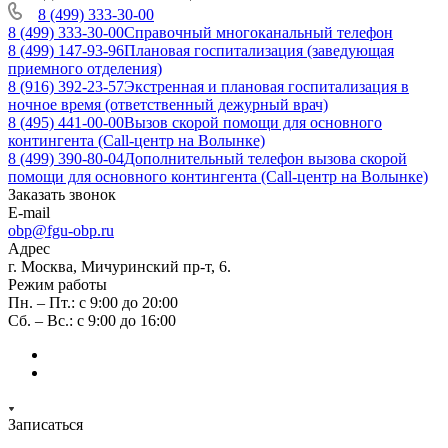
8 (499) 333-30-00
8 (499) 333-30-00
Справочный многоканальный телефон
8 (499) 147-93-96
Плановая госпитализация (заведующая
приемного отделения)
8 (916) 392-23-57
Экстренная и плановая госпитализация в
ночное время (ответственный дежурный врач)
8 (495) 441-00-00
Вызов скорой помощи для основного
контингента (Call-центр на Волынке)
8 (499) 390-80-04
Дополнительный телефон вызова скорой
помощи для основного контингента (Call-центр на Волынке)
Заказать звонок
E-mail
obp@fgu-obp.ru
Адрес
г. Москва, Мичуринский пр-т, 6.
Режим работы
Пн. – Пт.: с 9:00 до 20:00
Сб. – Вс.: с 9:00 до 16:00
Записаться