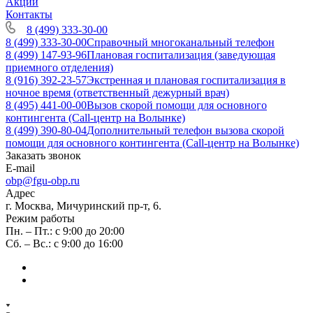
Акции
Контакты
8 (499) 333-30-00
8 (499) 333-30-00
Справочный многоканальный телефон
8 (499) 147-93-96
Плановая госпитализация (заведующая
приемного отделения)
8 (916) 392-23-57
Экстренная и плановая госпитализация в
ночное время (ответственный дежурный врач)
8 (495) 441-00-00
Вызов скорой помощи для основного
контингента (Call-центр на Волынке)
8 (499) 390-80-04
Дополнительный телефон вызова скорой
помощи для основного контингента (Call-центр на Волынке)
Заказать звонок
E-mail
obp@fgu-obp.ru
Адрес
г. Москва, Мичуринский пр-т, 6.
Режим работы
Пн. – Пт.: с 9:00 до 20:00
Сб. – Вс.: с 9:00 до 16:00