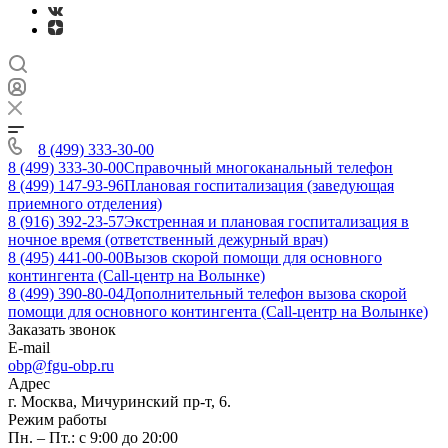
8 (499) 333-30-00
8 (499) 333-30-00
Справочный многоканальный телефон
8 (499) 147-93-96
Плановая госпитализация (заведующая
приемного отделения)
8 (916) 392-23-57
Экстренная и плановая госпитализация в
ночное время (ответственный дежурный врач)
8 (495) 441-00-00
Вызов скорой помощи для основного
контингента (Call-центр на Волынке)
8 (499) 390-80-04
Дополнительный телефон вызова скорой
помощи для основного контингента (Call-центр на Волынке)
Заказать звонок
E-mail
obp@fgu-obp.ru
Адрес
г. Москва, Мичуринский пр-т, 6.
Режим работы
Пн. – Пт.: с 9:00 до 20:00