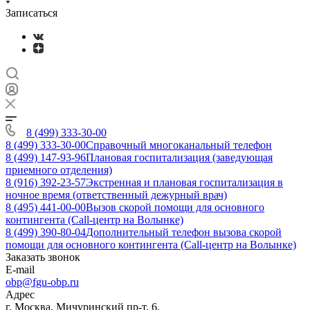
Записаться
8 (499) 333-30-00
8 (499) 333-30-00
Справочный многоканальный телефон
8 (499) 147-93-96
Плановая госпитализация (заведующая
приемного отделения)
8 (916) 392-23-57
Экстренная и плановая госпитализация в
ночное время (ответственный дежурный врач)
8 (495) 441-00-00
Вызов скорой помощи для основного
контингента (Call-центр на Волынке)
8 (499) 390-80-04
Дополнительный телефон вызова скорой
помощи для основного контингента (Call-центр на Волынке)
Заказать звонок
E-mail
obp@fgu-obp.ru
Адрес
г. Москва, Мичуринский пр-т, 6.