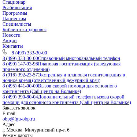
Стационар
Реабилитация
Программы
Пациентам
Специалисты
Библиотека здоровья
Новости
Акции
Контакты
8 (499) 333-30-00
8 (499) 333-30-00
Справочный многоканальный телефон
8 (499) 147-93-96
Плановая госпитализация (заведующая
приемного отделения)
8 (916) 392-23-57
Экстренная и плановая госпитализация в
ночное время (ответственный дежурный врач)
8 (495) 441-00-00
Вызов скорой помощи для основного
контингента (Call-центр на Волынке)
8 (499) 390-80-04
Дополнительный телефон вызова скорой
помощи для основного контингента (Call-центр на Волынке)
Заказать звонок
E-mail
obp@fgu-obp.ru
Адрес
г. Москва, Мичуринский пр-т, 6.
Режим работы