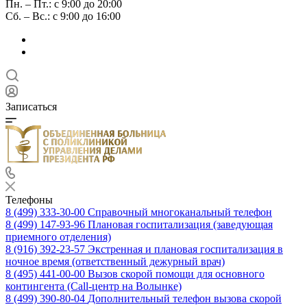
Пн. – Пт.: с 9:00 до 20:00
Сб. – Вс.: с 9:00 до 16:00
Записаться
Телефоны
8 (499) 333-30-00
Справочный многоканальный телефон
8 (499) 147-93-96
Плановая госпитализация (заведующая
приемного отделения)
8 (916) 392-23-57
Экстренная и плановая госпитализация в
ночное время (ответственный дежурный врач)
8 (495) 441-00-00
Вызов скорой помощи для основного
контингента (Call-центр на Волынке)
8 (499) 390-80-04
Дополнительный телефон вызова скорой