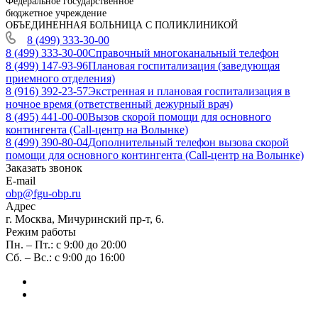
Федеральное государственное
бюджетное учреждение
ОБЪЕДИНЕННАЯ БОЛЬНИЦА С ПОЛИКЛИНИКОЙ
8 (499) 333-30-00
8 (499) 333-30-00
Справочный многоканальный телефон
8 (499) 147-93-96
Плановая госпитализация (заведующая
приемного отделения)
8 (916) 392-23-57
Экстренная и плановая госпитализация в
ночное время (ответственный дежурный врач)
8 (495) 441-00-00
Вызов скорой помощи для основного
контингента (Call-центр на Волынке)
8 (499) 390-80-04
Дополнительный телефон вызова скорой
помощи для основного контингента (Call-центр на Волынке)
Заказать звонок
E-mail
obp@fgu-obp.ru
Адрес
г. Москва, Мичуринский пр-т, 6.
Режим работы
Пн. – Пт.: с 9:00 до 20:00
Сб. – Вс.: с 9:00 до 16:00