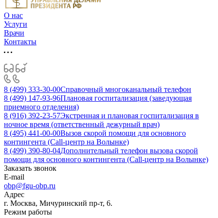
О нас
Услуги
Врачи
Контакты
8 (499) 333-30-00
Справочный многоканальный телефон
8 (499) 147-93-96
Плановая госпитализация (заведующая
приемного отделения)
8 (916) 392-23-57
Экстренная и плановая госпитализация в
ночное время (ответственный дежурный врач)
8 (495) 441-00-00
Вызов скорой помощи для основного
контингента (Call-центр на Волынке)
8 (499) 390-80-04
Дополнительный телефон вызова скорой
помощи для основного контингента (Call-центр на Волынке)
Заказать звонок
E-mail
obp@fgu-obp.ru
Адрес
г. Москва, Мичуринский пр-т, 6.
Режим работы