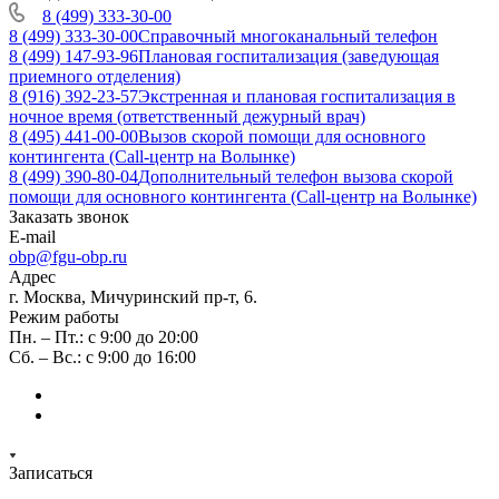
8 (499) 333-30-00
8 (499) 333-30-00
Справочный многоканальный телефон
8 (499) 147-93-96
Плановая госпитализация (заведующая
приемного отделения)
8 (916) 392-23-57
Экстренная и плановая госпитализация в
ночное время (ответственный дежурный врач)
8 (495) 441-00-00
Вызов скорой помощи для основного
контингента (Call-центр на Волынке)
8 (499) 390-80-04
Дополнительный телефон вызова скорой
помощи для основного контингента (Call-центр на Волынке)
Заказать звонок
E-mail
obp@fgu-obp.ru
Адрес
г. Москва, Мичуринский пр-т, 6.
Режим работы
Пн. – Пт.: с 9:00 до 20:00
Сб. – Вс.: с 9:00 до 16:00
Записаться