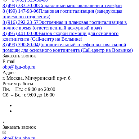
8 (499) 333-30-00
Справочный многоканальный телефон
8 (499) 147-93-96
Плановая госпитализация (заведующая
приемного отделения)
8 (916) 392-23-57
Экстренная и плановая госпитализация в
ночное время (ответственный дежурный врач)
8 (495) 441-00-00
Вызов скорой помощи для основного
контингента (Call-центр на Волынке)
8 (499) 390-80-04
Дополнительный телефон вызова скорой
помощи для основного контингента (Call-центр на Волынке)
Заказать звонок
E-mail
obp@fgu-obp.ru
Адрес
г. Москва, Мичуринский пр-т, 6.
Режим работы
Пн. – Пт.: с 9:00 до 20:00
Сб. – Вс.: с 9:00 до 16:00
Заказать звонок
obp@fgu-obp.ru