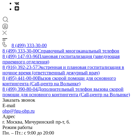
8 (499) 333-30-00
8 (499) 333-30-00
Справочный многоканальный телефон
8 (499) 147-93-96
Плановая госпитализация (заведующая
приемного отделения)
8 (916) 392-23-57
Экстренная и плановая госпитализация в
ночное время (ответственный дежурный врач)
8 (495) 441-00-00
Вызов скорой помощи для основного
контингента (Call-центр на Волынке)
8 (499) 390-80-04
Дополнительный телефон вызова скорой
помощи для основного контингента (Call-центр на Волынке)
Заказать звонок
E-mail
obp@fgu-obp.ru
Адрес
г. Москва, Мичуринский пр-т, 6.
Режим работы
Пн. – Пт.: с 9:00 до 20:00